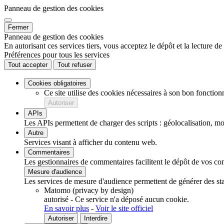
Panneau de gestion des cookies
Fermer
Panneau de gestion des cookies
En autorisant ces services tiers, vous acceptez le dépôt et la lecture d
Préférences pour tous les services
Tout accepter
Tout refuser
Cookies obligatoires
Ce site utilise des cookies nécessaires à son bon fonction
Autoriser
APIs
Les APIs permettent de charger des scripts : géolocalisation, mot
Autre
Services visant à afficher du contenu web.
Commentaires
Les gestionnaires de commentaires facilitent le dépôt de vos com
Mesure d'audience
Les services de mesure d'audience permettent de générer des stati
Matomo (privacy by design)
autorisé
-
Ce service n'a déposé aucun cookie.
En savoir plus
-
Voir le site officiel
Autoriser
Interdire