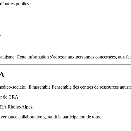
d’autres publics :
.
’autisme. Cette information s’adresse aux personnes concernées, aux fam
RA
ico-sociale). Il rassemble l’ensemble des centres de ressources autism
eur de CRA.
u CRA Rhône-Alpes.
nance collaborative garantit la participation de tous.