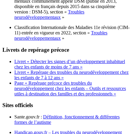
mentaux communément appelé DSM (publié en 2013,
disponible en français depuis 2015 dans sa cinquième
version : DSM-5), section «
Troubles
neurodéveloppementaux
»
Classification Internationale des Maladies 11e révision (CIM-
11) entrée en vigueur en 2022, section «
Troubles
neurodéveloppementaux
»
Livrets de repérage précoce
Livret « Détecter les signes d’un développement inhabituel
chez les enfants de moins de 7 ans »
Livret « Repérage des troubles du neurodéveloppement chez
les enfants de 7 à 12 ans »
Page « Repérage précoce des troubles du
neurodéveloppement chez les enfants – Outils et ressources
utiles à destination des familles et des professionnels »
Sites officiels
Sante.gouv.fr :
Définition, fonctionnement & différentes
formes de l’autisme
Handicap.gouv.fr – Les troubles du neurodéveloppement