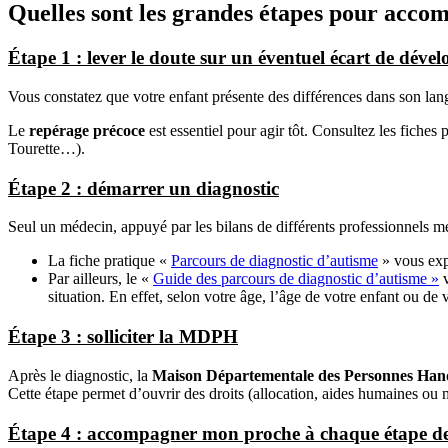
Quelles sont les grandes étapes pour accom
Étape 1 : lever le doute sur un éventuel écart de déve
Vous constatez que votre enfant présente des différences dans son l
Le
repérage précoce
est essentiel pour agir tôt. Consultez les fich
Tourette…).
É
tape 2 : démarrer un diagnostic
Seul un médecin, appuyé par les bilans de différents professionnels m
La fiche pratique «
Parcours de diagnostic d’autisme
» vous expl
Par ailleurs, le «
Guide des parcours de diagnostic d’autisme »
v
situation. En effet, selon votre âge, l’âge de votre enfant ou de 
É
tape 3 : solliciter la MDPH
Après le diagnostic, la
Maison Départementale des Personnes Ha
Cette étape permet d’ouvrir des droits (allocation, aides humaines o
É
tape 4 : accompagner mon proche à chaque étape de