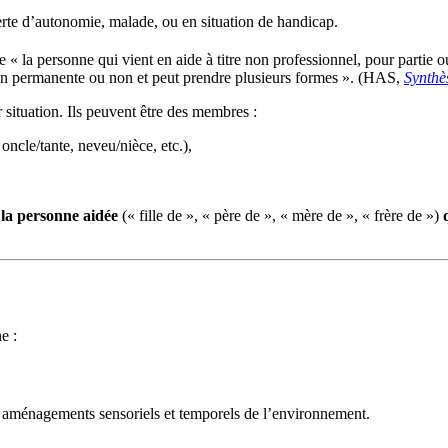
erte d’autonomie, malade, ou en situation de handicap.
me
« la personne qui vient en aide
à titre non professionnel
,
pour partie o
açon permanente ou non et peut prendre plusieurs formes ». (HAS,
Synthè
r situation. Ils peuvent être des membres :
, oncle/tante, neveu/nièce, etc.),
à la personne aidée
(« fille de », « père de », « mère de », « frère de »)
e :
es aménagements sensoriels et temporels de l’environnement.