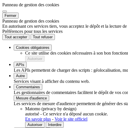
Panneau de gestion des cookies
Fermer
Panneau de gestion des cookies
En autorisant ces services tiers, vous acceptez le dépôt et la lecture d
Préférences pour tous les services
Tout accepter
Tout refuser
Cookies obligatoires
Ce site utilise des cookies nécessaires à son bon fonction
Autoriser
APIs
Les APIs permettent de charger des scripts : géolocalisation, mot
Autre
Services visant à afficher du contenu web.
Commentaires
Les gestionnaires de commentaires facilitent le dépôt de vos com
Mesure d'audience
Les services de mesure d'audience permettent de générer des stati
Matomo (privacy by design)
autorisé
-
Ce service n'a déposé aucun cookie.
En savoir plus
-
Voir le site officiel
Autoriser
Interdire