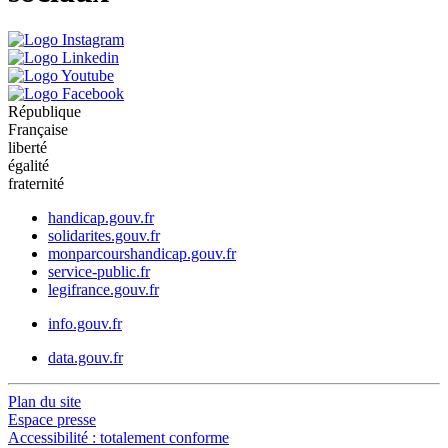
République
Française
liberté
égalité
fraternité
handicap.gouv.fr
solidarites.gouv.fr
monparcourshandicap.gouv.fr
service-public.fr
legifrance.gouv.fr
info.gouv.fr
data.gouv.fr
Plan du site
Espace presse
Accessibilité : totalement conforme